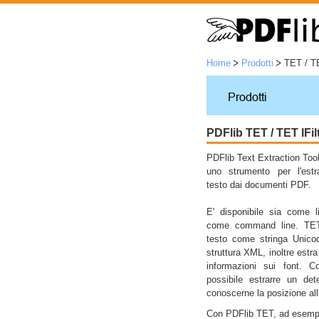
Home
Prodotti
TET / TE
PDFlib TET / TET IFil
PDFlib Text Extraction Tool
uno strumento per l'estr
testo dai documenti PDF.
E' disponibile sia come l
come command line. TET
testo come stringa Unic
struttura XML, inoltre estr
informazioni sui font.
possibile estrarre un de
conoscerne la posizione all
Con PDFlib TET, ad esempio