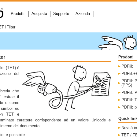
Prodotti
Acquista
Supporto
Azienda
T IFilter
ter
Prodotti
PDFlib
kit (TET) è
azione del
PDFlib+P
PDFlib P
(PPS)
ibreria che
PDFlib 
 estrae il
PDFlib T
ode o come
PDFlib 
a simboli ed
 Con TET è
Quick lin
terminato carattere corrispondente ad un valore Unicode e
'interno del documento.
Novità i
, è possibile:
TET / TE