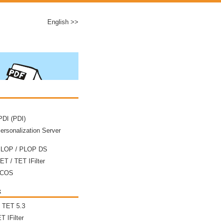
English >>
DI (PDI)
ersonalization Server
PLOP / PLOP DS
ET / TET IFilter
pCOS
k
n TET 5.3
T IFilter