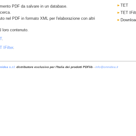
TET
umento PDF da salvare in un database.
icerca.
TET IFilt
uto nel PDF in formato XML per l'elaborazione con altri
Downloa
l loro contenuto.
T
.
 IFilter
.
idea s.r.l.
distributore esclusivo per l'Italia dei prodotti PDFlib
-
info@omnidea.it