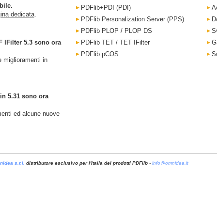
bile.
PDFlib+PDI (PDI)
A
ina dedicata
.
PDFlib Personalization Server (PPS)
D
PDFlib PLOP / PLOP DS
Sv
IFilter 5.3 sono ora
PDFlib TET / TET IFilter
G
PDFlib pCOS
S
e miglioramenti in
in 5.31 sono ora
menti ed alcune nuove
idea s.r.l.
distributore esclusivo per l'Italia dei prodotti PDFlib
-
info@omnidea.it