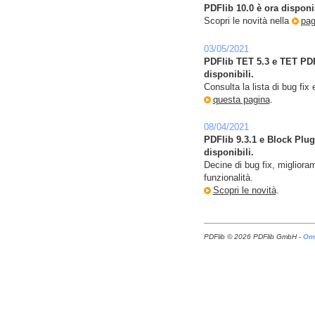
PDFlib 10.0 è ora disponi
Scopri le novità nella
pag
03/05/2021
PDFlib TET 5.3 e TET PDF 
disponibili.
Consulta la lista di bug fix 
questa pagina
.
08/04/2021
PDFlib 9.3.1 e Block Plug
disponibili.
Decine di bug fix, migliora
funzionalità.
Scopri le novità
.
PDFlib © 2026 PDFlib GmbH -
Omn