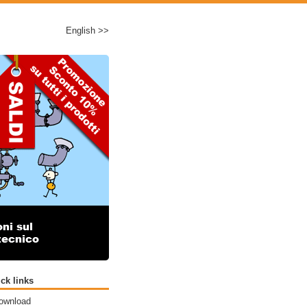
English >>
ck links
ownload