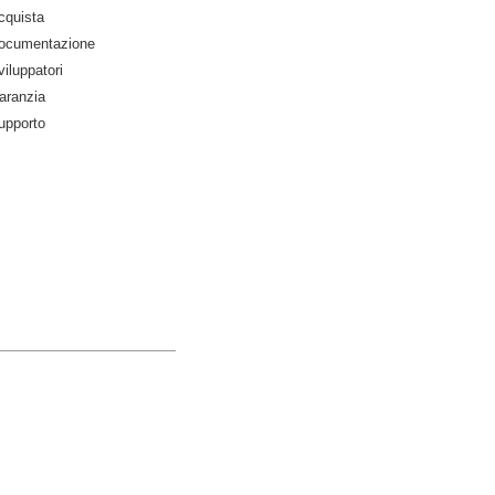
cquista
ocumentazione
iluppatori
aranzia
upporto